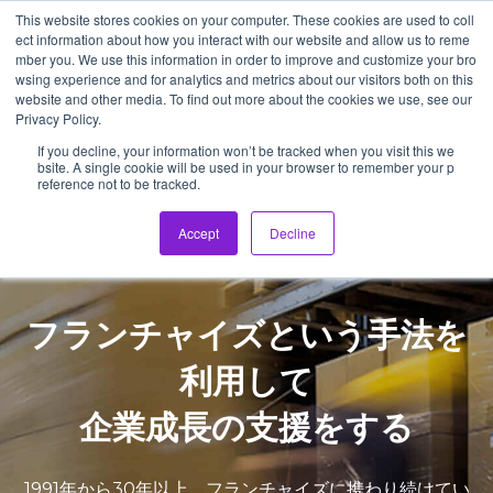
This website stores cookies on your computer. These cookies are used to coll
ect information about how you interact with our website and allow us to reme
mber you. We use this information in order to improve and customize your bro
wsing experience and for analytics and metrics about our visitors both on this
メインナ
website and other media. To find out more about the cookies we use, see our
Privacy Policy.
If you decline, your information won’t be tracked when you visit this we
bsite. A single cookie will be used in your browser to remember your p
reference not to be tracked.
Accept
Decline
フランチャイズという手法を
利用して
企業成長の支援をする
1991年から30年以上、フランチャイズに携わり続けてい