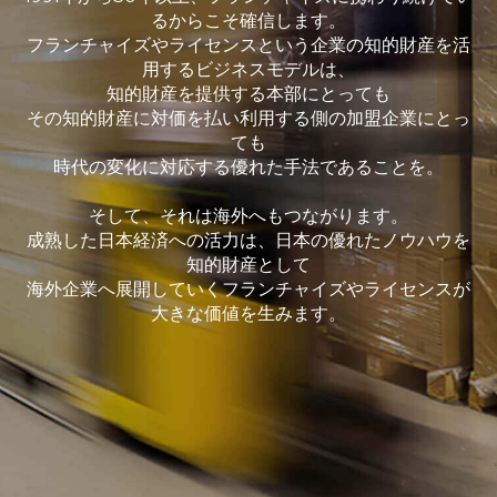
るからこそ確信します。
フランチャイズやライセンスという企業の知的財産を活
用するビジネスモデルは、
知的財産を提供する本部にとっても
その知的財産に対価を払い利用する側の加盟企業にとっ
ても
時代の変化に対応する優れた手法であることを。
そして、それは海外へもつながります。
成熟した日本経済への活力は、日本の優れたノウハウを
知的財産として
海外企業へ展開していくフランチャイズやライセンスが
大きな価値を生みます。