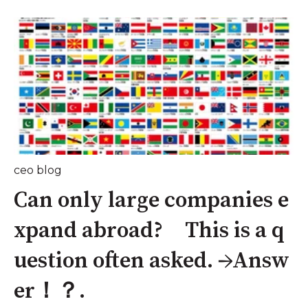
ceo blog
Can only large companies e
xpand abroad? This is a q
uestion often asked. →Answ
er！？.