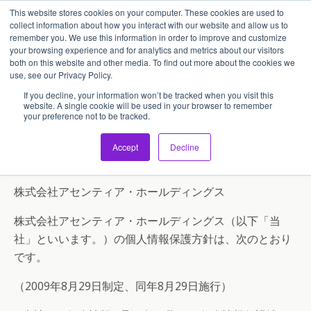
This website stores cookies on your computer. These cookies are used to
アセンティア・ホールディングス(AssentiaHoldings)
collect information about how you interact with our website and allow us to
remember you. We use this information in order to improve and customize
your browsing experience and for analytics and metrics about our visitors
both on this website and other media. To find out more about the cookies we
use, see our Privacy Policy.
プラシバシーポリシー
If you decline, your information won’t be tracked when you visit this
website. A single cookie will be used in your browser to remember
your preference not to be tracked.
プライバシーポリシー
Accept
Decline
株式会社アセンティア・ホールディングス
株式会社アセンティア・ホールディングス（以下「当
社」といいます。）の個人情報保護方針は、次のとおり
です。
（2009年8月29日制定、同年8月29日施行）