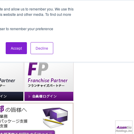
ite and allow us to remember you. We use this
is website and other media. To find out more
社長ブログ
FAQ
rowser to remember your preference
Accept
Decline