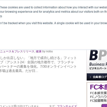
These cookies are used to collect information about how you interact with our webs
our browsing experience and for analytics and metrics about our visitors both on th
y.
覧
事業内容
New Project
お問合せ
セミナー＆イベント
on’t be tracked when you visit this website. A single cookie will be used in your b
サイト内検索
」フィットネス online
ニュース＆プレスリリース
,
健康
by nobu
しか出店しない」「地方で成功し続ける」フィット
ブ〈アシスト24〉全国の地方都市で、フランチャ
パートナーの募集を強化。7/30オンラインイベント
 市場は過去最高。だが日...
コメントは受け付けていません。
タグ:
フランチャイズ