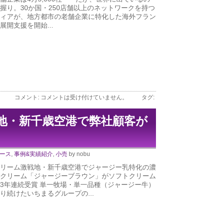
握り。30か国・250店舗以上のネットワークを持つ
ィアが、地方都市の老舗企業に特化した海外フラン
展開支援を開始...
コメント:
コメントは受け付けていません。
タグ:
地・新千歳空港で弊社顧客が
ース
,
事例&実績紹介
,
小売
by nobu
リーム激戦地・新千歳空港でジャージー乳特化の濃
クリーム「ジャージーブラウン」がソフトクリーム
3年連続受賞 単一牧場・単一品種（ジャージー牛）
り続けたいちまるグループの...