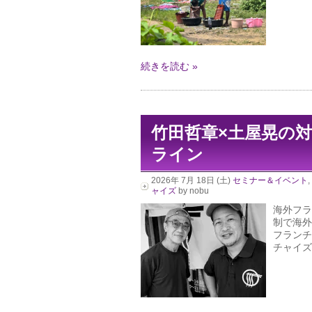
続きを読む »
竹田哲章×土屋晃の対
ライン
2026年 7月 18日 (土)
セミナー＆イベント
,
ャイズ
by nobu
海外フラ
制で海外
フランチ
チャイズ