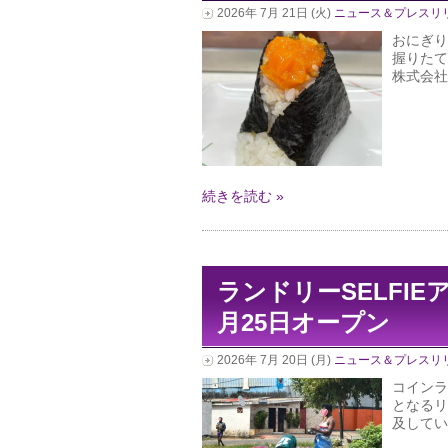
2026年 7月 21日 (火)
ニュース＆プレスリ
おにぎり
握りた
株式会社
続きを読む »
ランドリーSELFI
月25日オープン
2026年 7月 20日 (月)
ニュース＆プレスリ
コインラ
となるリ
及してい