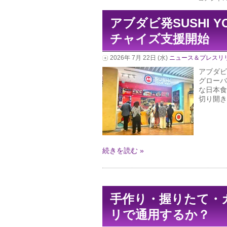
アブダビ発SUSHI 
チャイズ支援開始
2026年 7月 22日 (水)
ニュース＆プレスリ
アブダビ発
グローバ
な日本食
切り開きま
続きを読む »
手作り・握りたて・
リで通用するか？