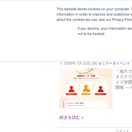
This website stores cookies on your computer. 
information in order to improve and customize y
about the cookies we use, see our Privacy Polic
ホーム
企業情報
支援企業一
If you decline, your information w
not to be tracked.
「地方でしか出店しない
座談会7/30
2026年 7月 22日 (水)
セミナー＆イベント
,
「地方で
ネスクラ
イズ加盟
開催 ―
続きを読む »
コメント: