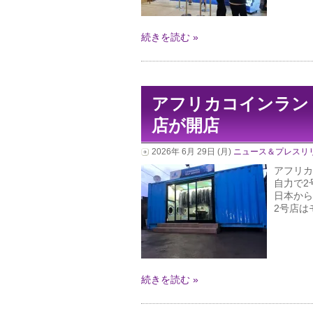
続きを読む »
アフリカコインラン
店が開店
2026年 6月 29日 (月)
ニュース＆プレスリ
アフリカ
自力で2号
日本から
2号店はモ
続きを読む »