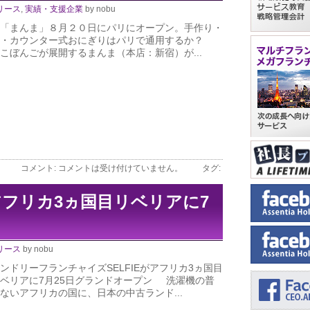
リース
,
実績・支援企業
by nobu
「まんま」８月２０日にパリにオープン。手作り・
て・カウンター式おにぎりはパリで通用するか？
こぼんごが展開するまんま（本店：新宿）が...
コメント:
コメントは受け付けていません。
タグ:
Eアフリカ3ヵ国目リベリアに7
リース
by nobu
ンドリーフランチャイズSELFIEがアフリカ3ヵ国目
ベリアに7月25日グランドオープン 洗濯機の普
ないアフリカの国に、日本の中古ランド...