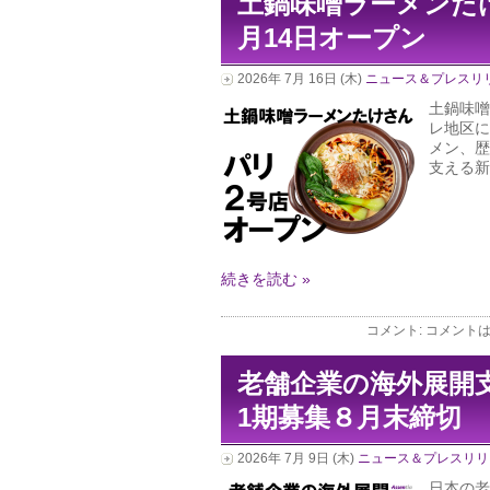
土鍋味噌ラーメンたけ
月14日オープン
2026年 7月 16日 (木)
ニュース＆プレスリ
土鍋味噌
レ地区に
メン、歴
支える新
続きを読む »
コメント:
コメント
老舗企業の海外展開
1期募集８月末締切
2026年 7月 9日 (木)
ニュース＆プレスリリ
日本の老