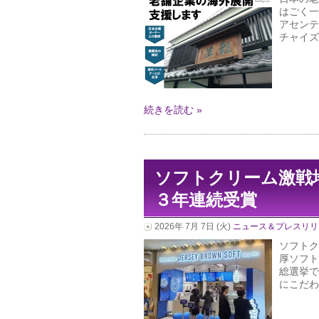
はごく一
アセンテ
チャイズ
続きを読む »
ソフトクリーム激戦
３年連続受賞
2026年 7月 7日 (火)
ニュース＆プレスリリ
ソフトク
厚ソフト
総選挙で
にこだわ