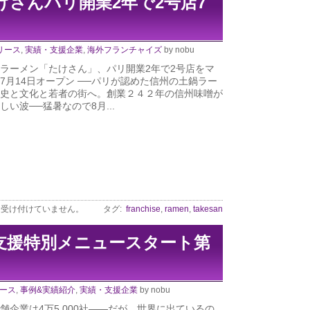
さんパリ開業2年で2号店7
リース
,
実績・支援企業
,
海外フランチャイズ
by nobu
ラーメン「たけさん」、パリ開業2年で2号店をマ
7月14日オープン ──パリが認めた信州の土鍋ラー
史と文化と若者の街へ。創業２４２年の信州味噌が
しい波──猛暑なので8月...
は受け付けていません。
タグ:
franchise
,
ramen
,
takesan
支援特別メニュースタート第
ース
,
事例&実績紹介
,
実績・支援企業
by nobu
舗企業は4万5,000社――だが、世界に出ているの