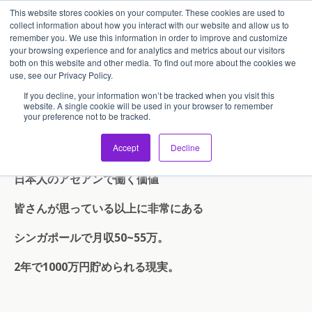
This website stores cookies on your computer. These cookies are used to
アセンティア・ホールディングス(AssentiaHoldings)
collect information about how you interact with our website and allow us to
remember you. We use this information in order to improve and customize
your browsing experience and for analytics and metrics about our visitors
both on this website and other media. To find out more about the cookies we
use, see our Privacy Policy.
アセアンで働くということ。2年
If you decline, your information won’t be tracked when you visit this
で1000万円貯金が出来る！？
website. A single cookie will be used in your browser to remember
your preference not to be tracked.
Accept
Decline
日本人のアセアンで働く価値
皆さんが思っている以上に非常にある
シンガポールで月収50~55万。
2
年で1000万円貯められる現実。