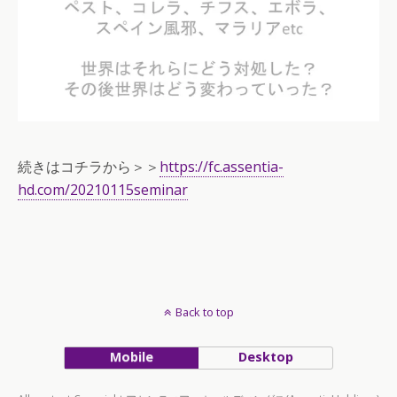
続きはコチラから＞＞
https://fc.assentia-
hd.com/20210115seminar
Back to top
Mobile
Desktop