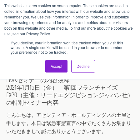
This website stores cookies on your computer. These cookies are used to
アセンティア・ホールディングス(AssentiaHoldings)
collect information about how you interact with our website and allow us to
remember you. We use this information in order to improve and customize
your browsing experience and for analytics and metrics about our visitors
both on this website and other media. To find out more about the cookies we
use, see our Privacy Policy.
コロナ禍の多角化 新規事業戦
If you decline, your information won’t be tracked when you visit this
略！
website. A single cookie will be used in your browser to remember
your preference not to be tracked.
Accept
Decline
FRAXセミナーの内容抜粋
2021年1月15日（金） 第1回フランチャイズ
EXPO（主催：リードエグジビションジャパン社）
の特別セミナー内容
こんにちは。アセンティア・ホールディングスの土屋と
申します。本日は緊急事態宣言の中でたくさんお集まり
いただきまして誠にありがとうございます。