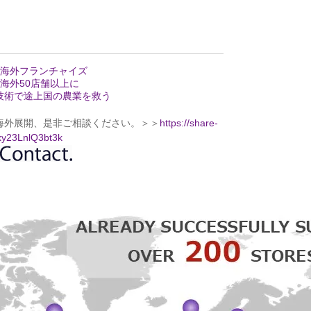
が海外フランチャイズ
海外50店舗以上に
技術で途上国の農業を救う
海外展開、是非ご相談ください。＞＞
https://share-
y23LnlQ3bt3k