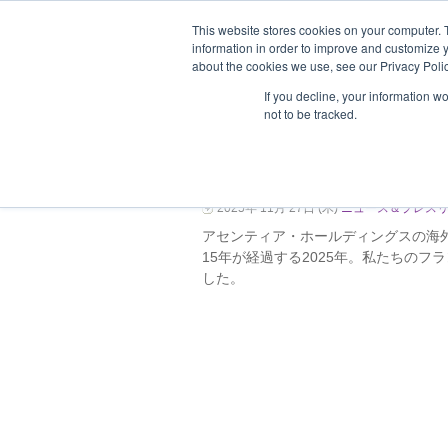
This website stores cookies on your computer. 
information in order to improve and customize y
about the cookies we use, see our Privacy Polic
ホーム
企業情報
支援企業一
If you decline, your information w
not to be tracked.
海外フランチャイズ
2025年 11月 27日 (木)
ニュース＆プレス
アセンティア・ホールディングスの海外
15年が経過する2025年。私たちのフ
した。