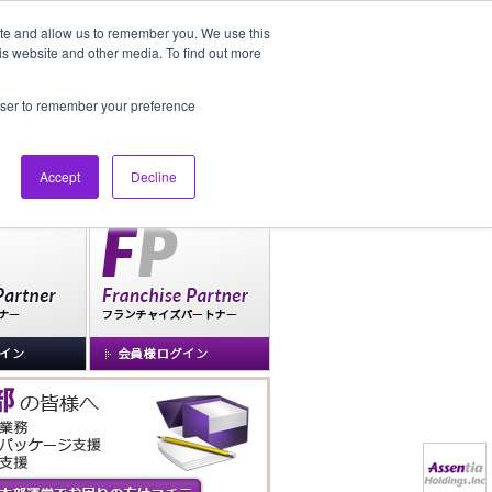
ite and allow us to remember you. We use this
is website and other media. To find out more
社長ブログ
FAQ
rowser to remember your preference
Accept
Decline