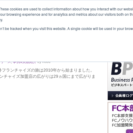
These cookies are used to collect information about how you interact with our webs
our browsing experience and for analytics and metrics about our visitors both on th
y.
覧
事業内容
New Project
お問合せ
セミナー＆イベント
on’t be tracked when you visit this website. A single cookie will be used in your b
サイト内検索
29ヵ国目はポーランド
リリース
,
事例&実績紹介
by nobu
フランチャイズの旅は2010年から始まりました。
ランチャイズ加盟店の広がりは29ヵ国にまで広がりま