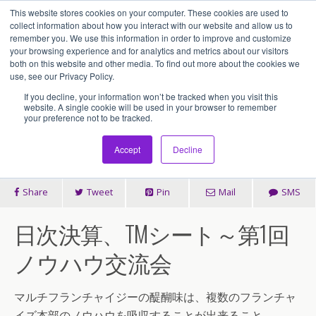
This website stores cookies on your computer. These cookies are used to
アセンティア・ホールディングス(AssentiaHoldings)
collect information about how you interact with our website and allow us to
remember you. We use this information in order to improve and customize
your browsing experience and for analytics and metrics about our visitors
both on this website and other media. To find out more about the cookies we
2020/09/17
use, see our Privacy Policy.
マルチフランチャイジー|ノウハ
If you decline, your information won’t be tracked when you visit this
website. A single cookie will be used in your browser to remember
your preference not to be tracked.
ウ交流会
Accept
Decline
Share
Tweet
Pin
Mail
SMS
日次決算、TMシート～第1回
ノウハウ交流会
マルチフランチャイジーの醍醐味は、複数のフランチャ
イズ本部のノウハウを吸収することが出来ること。