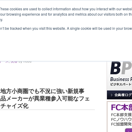
These cookies are used to collect information about how you interact with our webs
our browsing experience and for analytics and metrics about our visitors both on th
y.
覧
事業内容
New Project
お問合せ
セミナー＆イベント
on’t be tracked when you visit this website. A single cookie will be used in your b
サイト内検索
・女性活躍の新規事業を提案
リース
,
美容
by nobu
。地方小商圏でも不況に強い新規事
粧品メーカーが異業種参入可能なフェ
ンチャイズ化