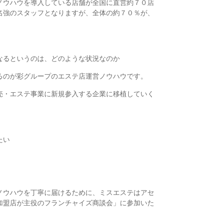
ノウハウを導入している店舗が全国に直営約７０店
名強のスタッフとなりますが、全体の約７０％が、
なるというのは、どのような状況なのか
るのが彩グループのエステ店運営ノウハウです。
売・エステ事業に新規参入する企業に移植していく
たい
ノウハウを丁寧に届けるために、ミスエステはアセ
加盟店が主役のフランチャイズ商談会」に参加いた