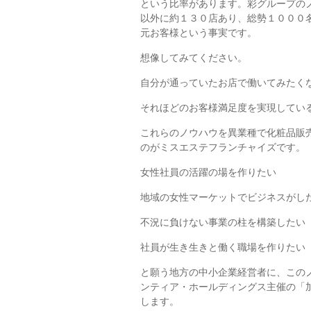
という比率があります。彩グループの
以外に約１３０店あり、総勢１０００
元お客様という事実です。
想像してみてください。
自分が通っていたお店で働いてみたく
それほどのお客様満足度を実現してい
これらのノウハウを異業種で化粧品販
のがミスエステフランチャイズです。
女性社員の活躍の場を作りたい
地域の女性マーケットでビジネスがし
不況に負けない事業の柱を構築したい
社員が生き生きと働く職場を作りたい
と願う地方の中小企業経営者に、この
ンティア・ホールディングス主催の「
します。