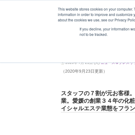
This website stores cookies on your computer. 
information in order to improve and customize y
about the cookies we use, see our Privacy Polic
ホーム
企業情報
支援企業一
If you decline, your information w
not to be tracked.
不況に強い女性市場
2020年 7月 21日 (火)
ニュース＆プレスリ
（2020年9月23日更新）
スタッフの７割が元お客様
業。愛媛の創業３４年の化
イシャルエステ業態をフラ