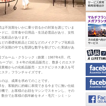
業は不況期をいかに乗り切るかの対策を講じていま
ードに、日常食や日用品・生活必需品があり、女性
に化粧品があります。
などの基礎化粧品と口紅などのメイクアップ化粧品
の不況期の中でも堅調な数字を挙げていた実績があ
ブルーム・クラシック（創業：1987年4月、代
グループが、３４年の化粧品販売と、数多くのエステ
異業種からの化粧品販売・エステビジネス参入を可
エステ」フランチャイズです。
うのは、成果を求めてのことです。
果を、客観的に的確に表現できる今までに無い仕組
析機で、お客様のお顔をマシンでスキャンし、その
、数分でお客様の肌年齢をキメ・毛穴・シミ・シ
。