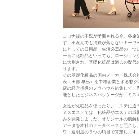
コロナ後の不況が予測される今、各企
す。不況期でも消費が落ちないキーワ
にとっての日用品・生活必需品の一つ
一言に化粧品といっても、ローション
に大別され、基礎化粧品は過去の歴代
ります。
その基礎化粧品の国内メーカー株式会社
表：田部 早巳）を中核企業とする彩
店の経営指導のノウハウを結集して、
能としたビジネスパッケージが「ミス
女性が化粧品を使ったり、エステに通
ミスエステでは、化粧品やエステの成
みを開発しました。オリジナルの肌解
データを本社のデータベースと照合し
ワ・透明度の５つの項目で算定します