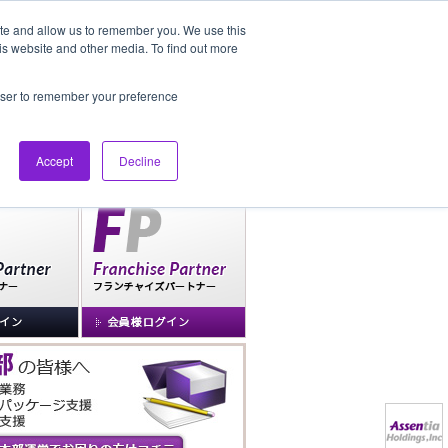
ite and allow us to remember you. We use this
is website and other media. To find out more
社長ブログ
FAQ
rowser to remember your preference
Accept
Decline