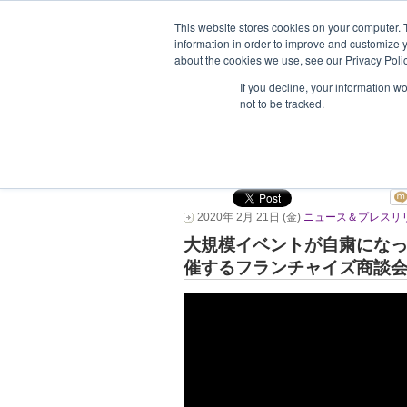
This website stores cookies on your computer. 
information in order to improve and customize y
about the cookies we use, see our Privacy Polic
ホーム
企業情報
支援企業一
If you decline, your information w
not to be tracked.
緊急提案！フランチ
ＧＥＴ
2020年 2月 21日 (金)
ニュース＆プレスリ
大規模イベントが自粛になっ
催するフランチャイズ商談