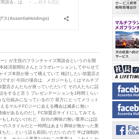
ジー）が主役のフランチャイズ商談会というのを開
日本経済新聞社さんとコラボレーションしてやらせて
ャイズ本部が座って構えていて 検討したい加盟店さ
のですが 今回の場合は、メガジーもしくはマルチブ
加盟店さんたちが座っていただいて その人たちに話
話をすると言う プレゼンテーションを1時間くらい
うな仕組みになっているので 双方にとってメリット
会えるマルチFCジーに会える機会は滅多に無い
価値があるものだし FC加盟店サイドにしてみても
かもしれないけれど、自分の興味の無い業界には話
対一のスタイルだと一時間はあまり興味が無かった業
落ちた」という話も前回いただいたので 半ば強制的
ど あ、そういう業界なのねこの業界は、これもしか