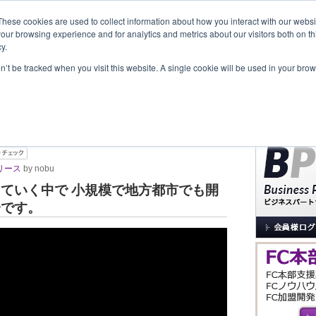
These cookies are used to collect information about how you interact with our webs
our browsing experience and for analytics and metrics about our visitors both on th
y.
覧
事業内容
New Project
お問合せ
セミナー＆イベント
on’t be tracked when you visit this website. A single cookie will be used in your b
サイト内検索
ャイズ商談会で法人加盟店を
リース
by nobu
ていく中で 小規模で地方都市でも開
会です。