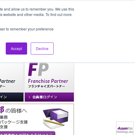
ite and allow us to remember you. We use this
is website and other media. To find out more
社長ブログ
FAQ
rowser to remember your preference
Accept
Decline