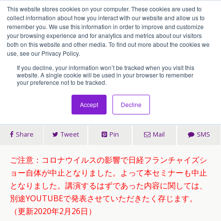
This website stores cookies on your computer. These cookies are used to
アセンティア・ホールディングス(AssentiaHoldings)
collect information about how you interact with our website and allow us to
remember you. We use this information in order to improve and customize
your browsing experience and for analytics and metrics about our visitors
both on this website and other media. To find out more about the cookies we
2020/02/11
use, see our Privacy Policy.
今年もFCショーで講演します(開
If you decline, your information won’t be tracked when you visit this
website. A single cookie will be used in your browser to remember
your preference not to be tracked.
催中止)
Accept
Decline
Share
Tweet
Pin
Mail
SMS
ご注意：コロナウイルスの影響で日経フランチャイズシ
ョー自体が中止となりました。よって本セミナーも中止
となりました。講演するはずであった内容に関しては、
別途YOUTUBEで発表させていただきたく存じます。
（更新2020年2月26日）