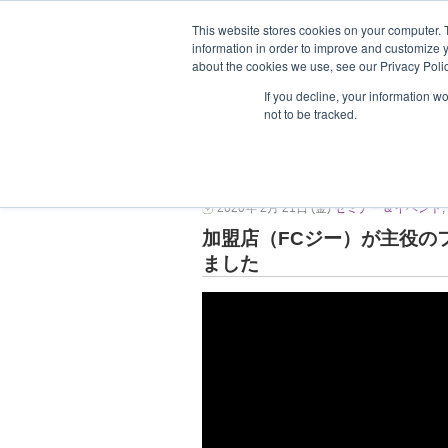
This website stores cookies on your computer. 
information in order to improve and customize y
about the cookies we use, see our Privacy Polic
ホーム
企業情報
支援企業一
If you decline, your information w
not to be tracked.
開催報告★加盟店が主
2020年 2月 21日 (金)
セミナー＆イベント
,
加盟店（FCジー）が主役の
ました