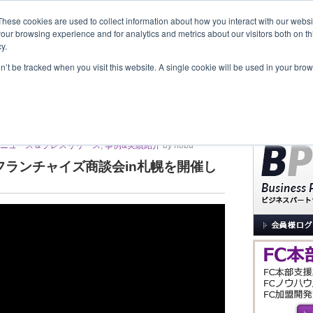
These cookies are used to collect information about how you interact with our webs
our browsing experience and for analytics and metrics about our visitors both on th
y.
覧
事業内容
New Project
お問合せ
セミナー＆イベント
on’t be tracked when you visit this website. A single cookie will be used in your b
サイト内検索
役の商談会in札幌
ニュース＆プレスリリース
,
事例&実績紹介
by nobu
フランチャイズ商談会in札幌を開催し