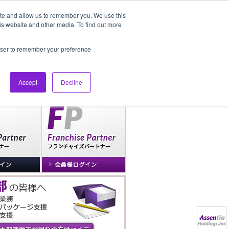
ite and allow us to remember you. We use this
is website and other media. To find out more
社長ブログ
FAQ
rowser to remember your preference
Accept
Decline