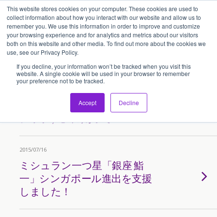
This website stores cookies on your computer. These cookies are used to
アセンティア・ホールディングス(AssentiaHoldings)
collect information about how you interact with our website and allow us to
remember you. We use this information in order to improve and customize
your browsing experience and for analytics and metrics about our visitors
both on this website and other media. To find out more about the cookies we
Tags › アセアン
use, see our Privacy Policy.
If you decline, your information won’t be tracked when you visit this
website. A single cookie will be used in your browser to remember
your preference not to be tracked.
2015/08/08
「Franchise Ship (フランチャイズ
Accept
Decline
シップ）」に則って！
2015/07/16
ミシュラン一つ星「銀座 鮨
一」シンガポール進出を支援
しました！