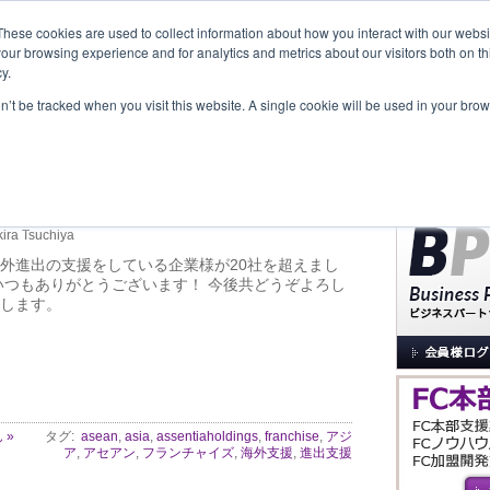
These cookies are used to collect information about how you interact with our webs
our browsing experience and for analytics and metrics about our visitors both on th
y.
覧
事業内容
New Project
お問合せ
セミナー＆イベント
on’t be tracked when you visit this website. A single cookie will be used in your b
サイト内検索
ートさせていただいている
ました！
ira Tsuchiya
外進出の支援をしている企業様が20社を超えまし
いつもありがとうございます！ 今後共どうぞよろし
します。
 »
タグ:
asean
,
asia
,
assentiaholdings
,
franchise
,
アジ
ア
,
アセアン
,
フランチャイズ
,
海外支援
,
進出支援