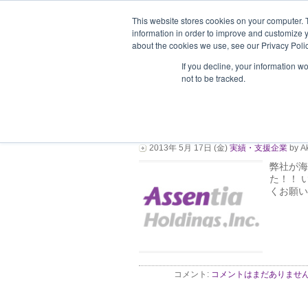
This website stores cookies on your computer. 
information in order to improve and customize y
about the cookies we use, see our Privacy Polic
ホーム
企業情報
支援企業一
If you decline, your information w
not to be tracked.
海外への進出をサポ
企業様が20社を超え
2013年 5月 17日 (金)
実績・支援企業
by Ak
弊社が海
た！！ 
くお願い
コメント:
コメントはまだありません