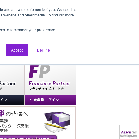
ite and allow us to remember you. We use this
is website and other media. To find out more
社長ブログ
FAQ
rowser to remember your preference
Accept
Decline