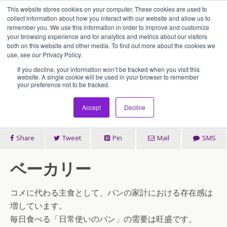
This website stores cookies on your computer. These cookies are used to
アセンティア・ホールディングス(AssentiaHoldings)
collect information about how you interact with our website and allow us to
remember you. We use this information in order to improve and customize
your browsing experience and for analytics and metrics about our visitors
both on this website and other media. To find out more about the cookies we
2020/04/17
use, see our Privacy Policy.
コロナ時代の新事業戦略 キー
If you decline, your information won’t be tracked when you visit this
website. A single cookie will be used in your browser to remember
your preference not to be tracked.
ワード「日用品」
Accept
Decline
Share
Tweet
Pin
Mail
SMS
ベーカリー
コメに代わる主食として、パンの家計における存在感は
増しています。
毎日食べる「日常使いのパン」の需要は旺盛です。