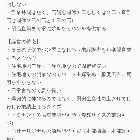
店しない
・営業時間は短く、店舗も週休１日もしくは２日（直営
店は週休２日の店と１日の店）
・閉店直前まで常に焼きたてパンを提供する
【経営の特徴】
・５日の研修でパン屋になれる～未経験者を短期間育成
するノウハウ
・住宅地の二等・三等立地なので固定費安い
・住宅地での開業なのでパート主婦集め・販促広告に費
用が掛からない
・日常食なので息が長い
・爆発的に伸びるのではなく、厨房生産性向上させてじ
わじわ業績上げるタイプ
・ドミナント多店舗展開が可能（複数サイズの業態可
能）
・自社オリジナルの商品開発可能（本部指導・本部許可
制）