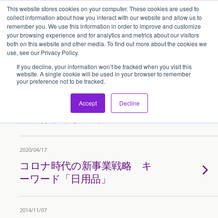
This website stores cookies on your computer. These cookies are used to
アセンティア・ホールディングス(AssentiaHoldings)
collect information about how you interact with our website and allow us to
remember you. We use this information in order to improve and customize
your browsing experience and for analytics and metrics about our visitors
both on this website and other media. To find out more about the cookies we
Tags › Bakery
use, see our Privacy Policy.
If you decline, your information won’t be tracked when you visit this
website. A single cookie will be used in your browser to remember
your preference not to be tracked.
2020/04/30
リエゾンプロジェクト／株式
Accept
Decline
会社おかやま工房
2020/04/17
コロナ時代の新事業戦略 キ
ーワード「日用品」
2014/11/07