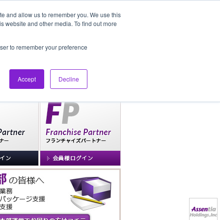
ite and allow us to remember you. We use this
is website and other media. To find out more
社長ブログ
FAQ
rowser to remember your preference
Accept
Decline