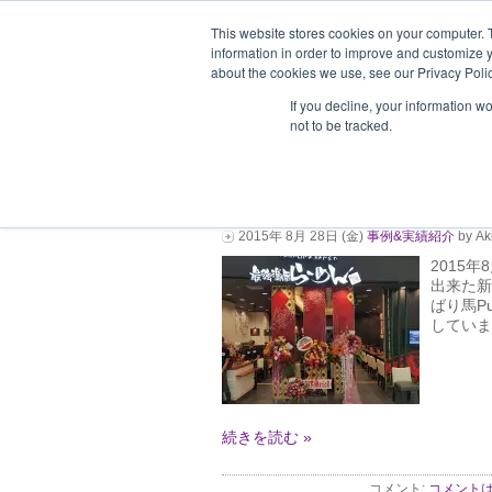
This website stores cookies on your computer. 
information in order to improve and customize y
about the cookies we use, see our Privacy Polic
ホーム
企業情報
支援企業一
If you decline, your information w
not to be tracked.
最強濃厚らーめん「
開店しました！
2015年 8月 28日 (金)
事例&実績紹介
by Ak
2015
出来た新
ばり馬P
しています
続きを読む »
コメント:
コメントは