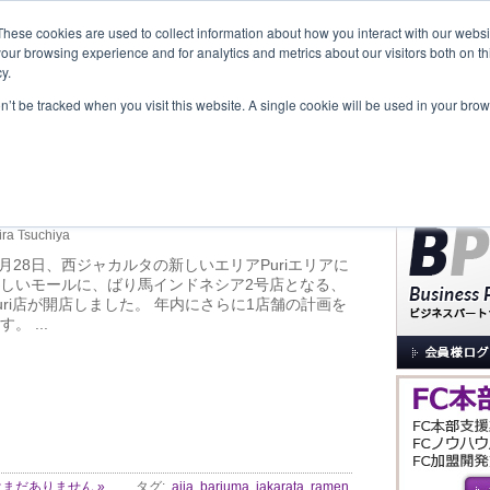
These cookies are used to collect information about how you interact with our webs
our browsing experience and for analytics and metrics about our visitors both on th
y.
覧
事業内容
New Project
お問合せ
セミナー＆イベント
on’t be tracked when you visit this website. A single cookie will be used in your b
サイト内検索
ばり馬」ジャカルタ2号店が
ira Tsuchiya
年8月28日、西ジャカルタの新しいエリアPuriエリアに
しいモールに、ばり馬インドネシア2号店となる、
uri店が開店しました。 年内にさらに1店舗の計画を
。 ...
まだありません »
タグ:
ajia
,
bariuma
,
jakarata
,
ramen
,