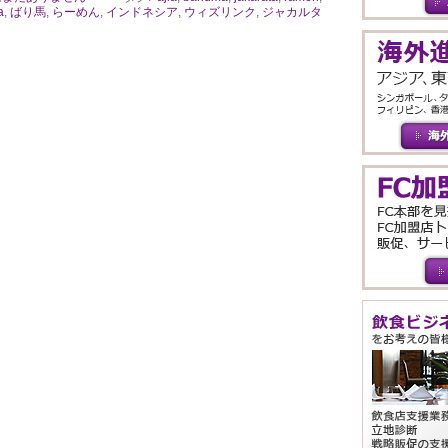
a
,
ばり馬
,
らーめん
,
インドネシア
,
ウィズリンク
,
ジャカルタ