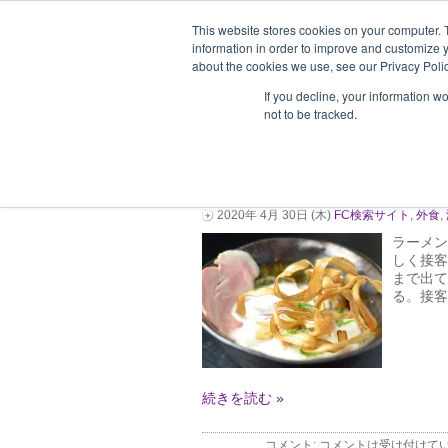
This website stores cookies on your computer. 
information in order to improve and customize y
about the cookies we use, see our Privacy Polic
ホーム
企業情報
支援企業一
If you decline, your information w
not to be tracked.
座銀／株式会社銀の葡萄 (e
shop)
2020年 4月 30日 (木)
FC検索サイト
,
外食
,
ラーメン
しく接客
まで出て
る。接客
続きを読む »
コメント:
コメントは受け付けて