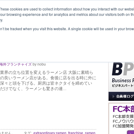
These cookies are used to collect information about how you interact with our webs
our browsing experience and for analytics and metrics about our visitors both on th
y.
覧
事業内容
New Project
お問合せ
セミナー＆イベント
on’t be tracked when you visit this website. A single cookie will be used in your b
サイト内検索
xtraordinary ramen
海外フランチャイズ
by nobu
業界の立ち位置を変えるラーメン店 大阪に素晴ら
の良いラーメン店がある。食後に店を出る時に外に
深々と頭を下げる。厨房は皆ネクタイを締めてい
だけでなく、ラーメンも驚きの連...
いません。
タグ:
extraordinary ramen
,
franchise
,
ramen
,