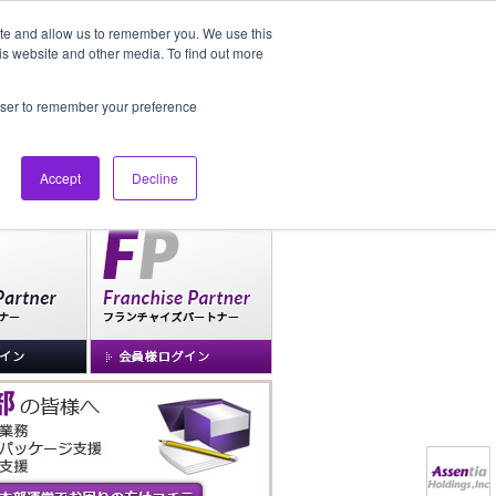
ite and allow us to remember you. We use this
is website and other media. To find out more
社長ブログ
FAQ
rowser to remember your preference
Accept
Decline