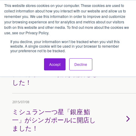
This website stores cookies on your computer. These cookies are used to
アセンティア・ホールディングス(AssentiaHoldings)
collect information about how you interact with our website and allow us to
remember you. We use this information in order to improve and customize
your browsing experience and for analytics and metrics about our visitors
both on this website and other media. To find out more about the cookies we
Tags › シンガポール
use, see our Privacy Policy.
If you decline, your information won’t be tracked when you visit this
website. A single cookie will be used in your browser to remember
your preference not to be tracked.
2015/07/16
讃岐うどん「まる天うどん」
Accept
Decline
シンガポール2号店が開店しま
した！
2015/07/08
ミシュラン一つ星「銀座 鮨
一」がシンガポールに開店し
ました！