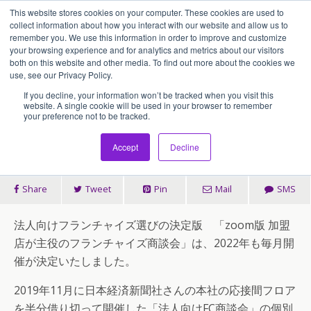
This website stores cookies on your computer. These cookies are used to
アセンティア・ホールディングス(AssentiaHoldings)
collect information about how you interact with our website and allow us to
remember you. We use this information in order to improve and customize
your browsing experience and for analytics and metrics about our visitors
both on this website and other media. To find out more about the cookies we
2021/10/26
use, see our Privacy Policy.
2022年もzoomによるフランチャ
If you decline, your information won’t be tracked when you visit this
website. A single cookie will be used in your browser to remember
your preference not to be tracked.
イズ商談会を毎月開催
Accept
Decline
Share
Tweet
Pin
Mail
SMS
法人向けフランチャイズ選びの決定版 「zoom版 加盟
店が主役のフランチャイズ商談会」は、2022年も毎月開
催が決定いたしました。
2019年11月に日本経済新聞社さんの本社の応接間フロア
を半分借り切って開催した「法人向けFC商談会」の個別