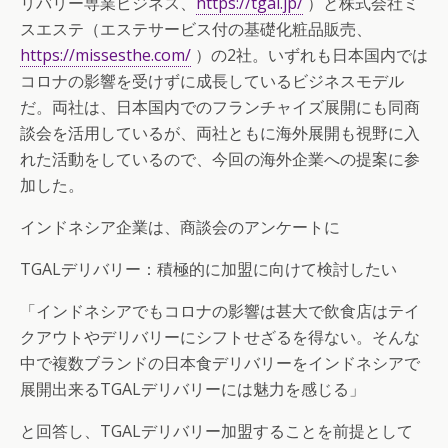
リバリー専業ビジネス、
https://tgal.jp/
）と株式会社ミ
スエステ（エステサービス付の基礎化粧品販売、
https://missesthe.com/
）の2社。いずれも日本国内では
コロナの影響を受けずに成長しているビジネスモデル
だ。両社は、日本国内でのフランチャイズ展開にも同商
談会を活用しているが、両社ともに海外展開も視野に入
れた活動をしているので、今回の海外企業への提案に参
加した。
インドネシア企業は、商談会のアンケートに
TGALデリバリー：積極的に加盟に向けて検討したい
「インドネシアでもコロナの影響は甚大で飲食店はテイ
クアウトやデリバリーにシフトせざるを得ない。そんな
中で複数ブランドの日本食デリバリーをインドネシアで
展開出来るTGALデリバリーには魅力を感じる」
と回答し、TGALデリバリー加盟することを前提として