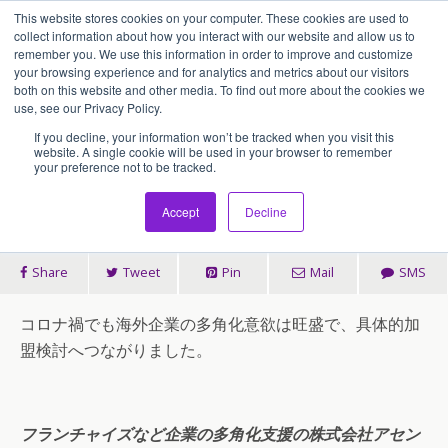
This website stores cookies on your computer. These cookies are used to
アセンティア・ホールディングス(AssentiaHoldings)
collect information about how you interact with our website and allow us to
remember you. We use this information in order to improve and customize
your browsing experience and for analytics and metrics about our visitors
both on this website and other media. To find out more about the cookies we
2020/12/08
use, see our Privacy Policy.
海外企業へのフランチャイズ提
If you decline, your information won’t be tracked when you visit this
website. A single cookie will be used in your browser to remember
your preference not to be tracked.
案を可能にしたzoom商談会
Accept
Decline
Share
Tweet
Pin
Mail
SMS
コロナ禍でも海外企業の多角化意欲は旺盛で、具体的加
盟検討へつながりました。
フランチャイズなど企業の多角化支援の株式会社アセン