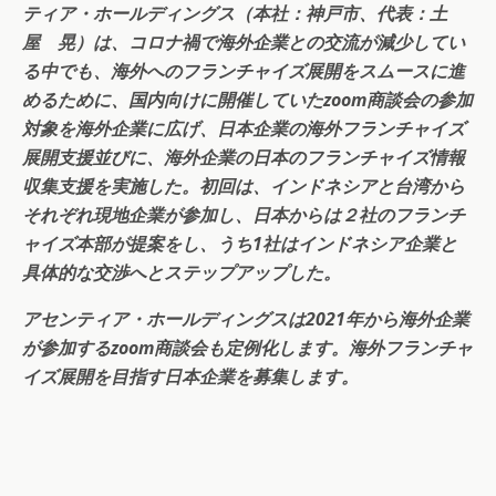
ティア・ホールディングス（本社：神戸市、代表：土
屋 晃）は、コロナ禍で海外企業との交流が減少してい
る中でも、海外へのフランチャイズ展開をスムースに進
めるために、国内向けに開催していたzoom商談会の参加
対象を海外企業に広げ、日本企業の海外フランチャイズ
展開支援並びに、海外企業の日本のフランチャイズ情報
収集支援を実施した。初回は、インドネシアと台湾から
それぞれ現地企業が参加し、日本からは２社のフランチ
ャイズ本部が提案をし、うち1社はインドネシア企業と
具体的な交渉へとステップアップした。
アセンティア・ホールディングスは2021年から海外企業
が参加するzoom商談会も定例化します。海外フランチャ
イズ展開を目指す日本企業を募集します。