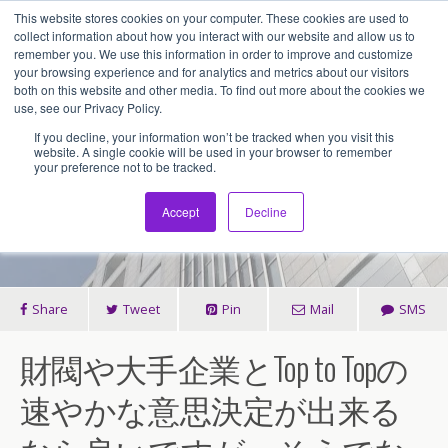
This website stores cookies on your computer. These cookies are used to
アセンティア・ホールディングス(AssentiaHoldings)
collect information about how you interact with our website and allow us to
remember you. We use this information in order to improve and customize
your browsing experience and for analytics and metrics about our visitors
both on this website and other media. To find out more about the cookies we
2026/06/08
use, see our Privacy Policy.
海外フランチャイズは、当該国
If you decline, your information won’t be tracked when you visit this
website. A single cookie will be used in your browser to remember
your preference not to be tracked.
の財閥や大手企業に加盟しても
らうべきでしょうか？
Accept
Decline
Share
Tweet
Pin
Mail
SMS
財閥や大手企業とTop to Topの
速やかな意思決定が出来る