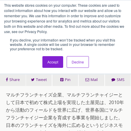
This website stores cookies on your computer. These cookies are used to
アセンティア・ホールディングス(AssentiaHoldings)
collect information about how you interact with our website and allow us to
remember you. We use this information in order to improve and customize
your browsing experience and for analytics and metrics about our visitors
both on this website and other media. To find out more about the cookies we
2022/01/15
use, see our Privacy Policy.
今だから海外進出セミナーを振
If you decline, your information won’t be tracked when you visit this
website. A single cookie will be used in your browser to remember
your preference not to be tracked.
り返る
Accept
Decline
Share
Tweet
Pin
Mail
SMS
マルチフランチャイズ企業、マルチフランチャイジーと
して日本で初めて株式上場を実現した土屋晃は、2010年
から活動のフィールドを世界に広げ、世界各国にマルチ
フランチャイジー企業を育成する事業を開始しました。
日本のフランチャイズを海外に広めるというビジネスモ