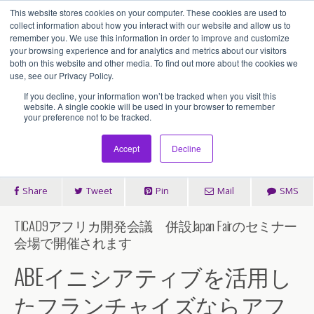
This website stores cookies on your computer. These cookies are used to
アセンティア・ホールディングス(AssentiaHoldings)
collect information about how you interact with our website and allow us to
remember you. We use this information in order to improve and customize
your browsing experience and for analytics and metrics about our visitors
both on this website and other media. To find out more about the cookies we
2025/07/16
use, see our Privacy Policy.
8月20日TICAD9会場でセミナー開
If you decline, your information won’t be tracked when you visit this
website. A single cookie will be used in your browser to remember
your preference not to be tracked.
催します
Accept
Decline
Share
Tweet
Pin
Mail
SMS
TICAD9アフリカ開発会議 併設Japan Fairのセミナー
会場で開催されます
ABEイニシアティブを活用し
たフランチャイズならアフ