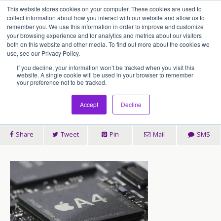
This website stores cookies on your computer. These cookies are used to
アセンティア・ホールディングス(AssentiaHoldings)
collect information about how you interact with our website and allow us to
remember you. We use this information in order to improve and customize
your browsing experience and for analytics and metrics about our visitors
both on this website and other media. To find out more about the cookies we
2010/01/28
use, see our Privacy Policy.
この企業の強さ。 Ipad 発表
If you decline, your information won’t be tracked when you visit this
website. A single cookie will be used in your browser to remember
your preference not to be tracked.
Macから。
Accept
Decline
Share
Tweet
Pin
Mail
SMS