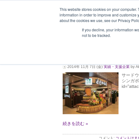
This website stores cookies on your computer. 
information in order to improve and customize y
about the cookies we use, see our Privacy Polic
ホーム
企業情報
支援企業一
If you decline, your information w
not to be tracked.
渡邊珈琲店（Wa-Ca
援しました！
2014年 11月 7日 (金)
実績・支援企業
by Ak
サードウ
シンガポー
id="attac
続きを読む »
コメント:
コメントはま