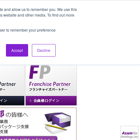
ite and allow us to remember you. We use this
is website and other media. To find out more
社長ブログ
FAQ
rowser to remember your preference
Accept
Decline