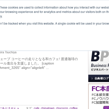
These cookies are used to collect information about how you interact with our webs
our browsing experience and for analytics and metrics about our visitors both on th
y.
覧
事業内容
New Project
お問合せ
セミナー＆イベント
on’t be tracked when you visit this website. A single cookie will be used in your b
サイト内検索
fe)のシンガポール進出を支
ira Tsuchiya
ェーブ コーヒーの走りとなる和カフェ! 渡邊珈琲の
ル進出を支援しました。 [caption
hment_3265" align="alignleft" ...
だありません »
タグ:
cafe
,
chinatown
,
chococro
,
coffee
,