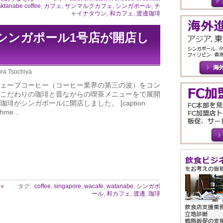
ktanabe coffee
,
カフェ
,
サンマルクカフェ
,
シンガポール
,
チ
ャイナタウン
,
和カフェ
,
渡邊珈琲
e)シンガポール1号店が開店し
ira Tsuchiya
ェーブコーヒー（コーヒー業界の第三の波）をコン
こだわりの珈琲と昔ながらの喫茶メニューをで展開
珈琲がシンガポールに開店しました。 [caption
chme...
»
タグ:
coffee
,
singapore
,
wacafe
,
watanabe
,
シンガポ
ール
,
和カフェ
,
渡邊
,
珈琲