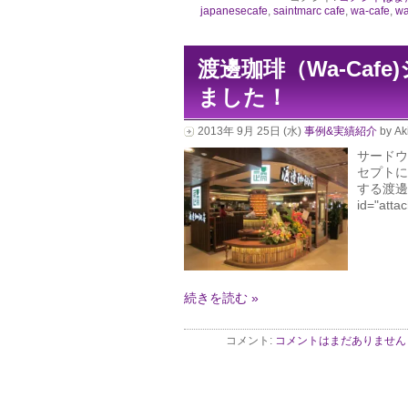
japanesecafe
,
saintmarc cafe
,
wa-cafe
,
wa
渡邊珈琲（Wa-Caf
ました！
2013年 9月 25日 (水)
事例&実績紹介
by Ak
サードウ
セプトに
する渡邊
id="atta
続きを読む »
コメント:
コメントはまだありません 