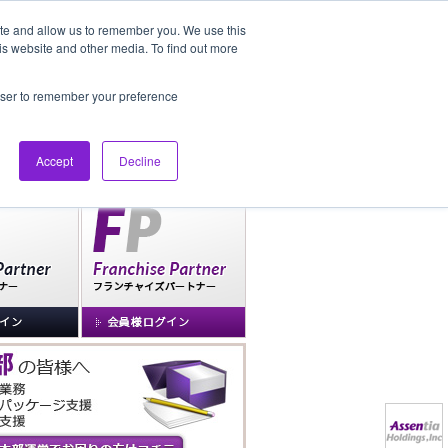
ite and allow us to remember you. We use this
is website and other media. To find out more
社長ブログ
FAQ
rowser to remember your preference
Accept
Decline