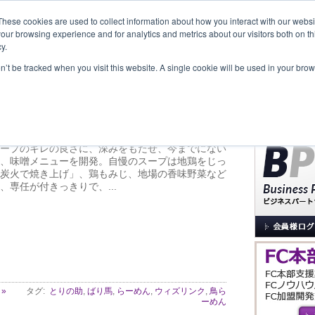
These cookies are used to collect information about how you interact with our webs
our browsing experience and for analytics and metrics about our visitors both on th
y.
覧
事業内容
New Project
お問合せ
セミナー＆イベント
on’t be tracked when you visit this website. A single cookie will be used in your b
サイト内検索
ん とりの助
ra Tsuchiya
ープのキレの良さに、深みをもたせ、今までにない
、味噌メニューを開発。自慢のスープは地鶏をじっ
炭火で焼き上げ」、鶏もみじ、地場の香味野菜など
、専任が付きっきりで、...
»
タグ:
とりの助
,
ばり馬
,
らーめん
,
ウィズリンク
,
鳥ら
ーめん