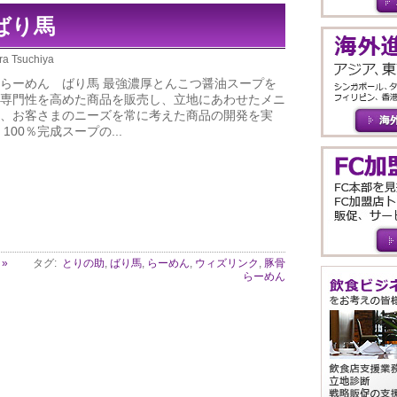
ばり馬
ra Tsuchiya
らーめん ばり馬 最強濃厚とんこつ醤油スープを
専門性を高めた商品を販売し、立地にあわせたメニ
、お客さまのニーズを常に考えた商品の開発を実
100％完成スープの...
»
タグ:
とりの助
,
ばり馬
,
らーめん
,
ウィズリンク
,
豚骨
らーめん