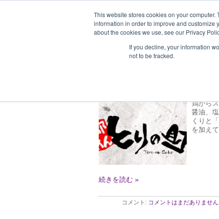
This website stores cookies on your computer. 
information in order to improve and customize y
about the cookies we use, see our Privacy Polic
ホーム
企業情報
支援企業一
If you decline, your information w
not to be tracked.
鶏がらスープらーめ
2012年 2月 9日 (木)
実績・支援企業
by Aki
鶏がらス
醤油、塩
くりと「
を加えて
続きを読む »
コメント:
コメントはまだありません 