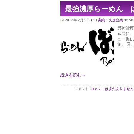
最強濃厚らーめん 
2012年 2月 9日 (木)
実績・支援企業
by Aki
最強濃厚
武器に、
ュー提供
施。 又、
続きを読む »
コメント:
コメントはまだありません 