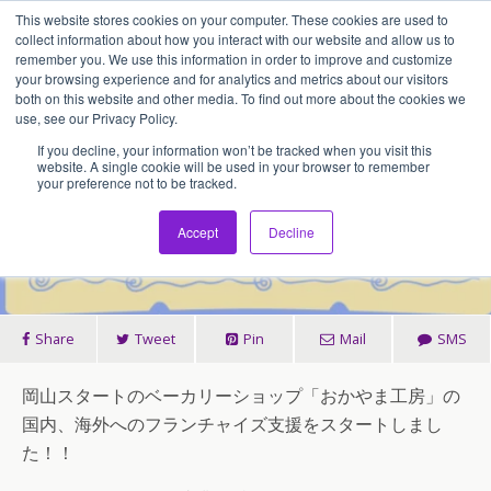
This website stores cookies on your computer. These cookies are used to
アセンティア・ホールディングス(AssentiaHoldings)
collect information about how you interact with our website and allow us to
remember you. We use this information in order to improve and customize
your browsing experience and for analytics and metrics about our visitors
both on this website and other media. To find out more about the cookies we
2019/05/06
use, see our Privacy Policy.
完全無添加・国産小麦「おかや
If you decline, your information won’t be tracked when you visit this
website. A single cookie will be used in your browser to remember
your preference not to be tracked.
ま工房」のフランチャイズ支援
をスタート！
Accept
Decline
Share
Tweet
Pin
Mail
SMS
岡山スタートのベーカリーショップ「おかやま工房」の
国内、海外へのフランチャイズ支援をスタートしまし
た！！