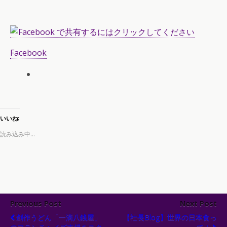
Facebook
いいね:
読み込み中...
Previous Post
Next Post
創作うどん「一滴八銭屋」
【社長Blog】世界の日本食っ