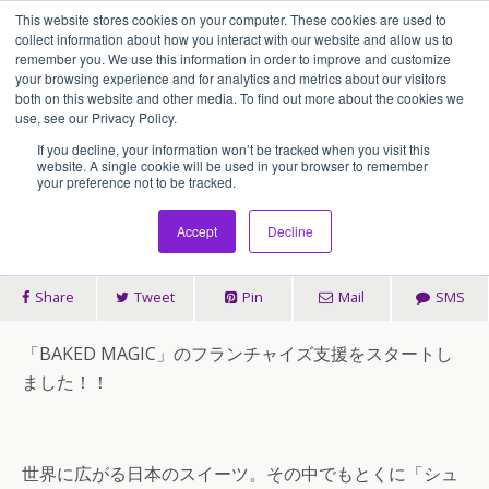
This website stores cookies on your computer. These cookies are used to
アセンティア・ホールディングス(AssentiaHoldings)
collect information about how you interact with our website and allow us to
remember you. We use this information in order to improve and customize
your browsing experience and for analytics and metrics about our visitors
both on this website and other media. To find out more about the cookies we
2019/05/06
use, see our Privacy Policy.
「BAKED MAGIC」のフランチャイ
If you decline, your information won’t be tracked when you visit this
website. A single cookie will be used in your browser to remember
your preference not to be tracked.
ズ支援をスタート！
Accept
Decline
Share
Tweet
Pin
Mail
SMS
「BAKED MAGIC」のフランチャイズ支援をスタートし
ました！！
世界に広がる日本のスイーツ。その中でもとくに「シュ