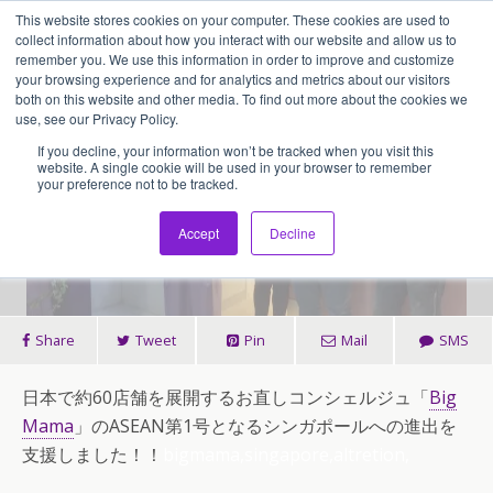
This website stores cookies on your computer. These cookies are used to
アセンティア・ホールディングス(AssentiaHoldings)
collect information about how you interact with our website and allow us to
remember you. We use this information in order to improve and customize
your browsing experience and for analytics and metrics about our visitors
both on this website and other media. To find out more about the cookies we
2014/11/07
use, see our Privacy Policy.
お直しコンシェルジュ「Big
If you decline, your information won’t be tracked when you visit this
website. A single cookie will be used in your browser to remember
your preference not to be tracked.
Mama」のシンガポール進出を支
援しました！
Accept
Decline
Share
Tweet
Pin
Mail
SMS
日本で約60店舗を展開するお直しコンシェルジュ「
Big
Mama
」のASEAN第1号となるシンガポールへの進出を
支援しました！！
bigmama,singapore,altretion,