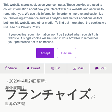
This website stores cookies on your computer. These cookies are used to
アセンティア・ホールディングス(AssentiaHoldings)
collect information about how you interact with our website and allow us to
remember you. We use this information in order to improve and customize
your browsing experience and for analytics and metrics about our visitors
both on this website and other media. To find out more about the cookies we
2019/04/30
use, see our Privacy Policy.
海外展開は「フランチャイズ」
If you decline, your information won’t be tracked when you visit this
website. A single cookie will be used in your browser to remember
your preference not to be tracked.
が 世界の常識
Accept
Decline
Share
Tweet
Pin
Mail
SMS
（2020年4月24日更新）
海外展開は
フランチャイズ
が
世界の常識