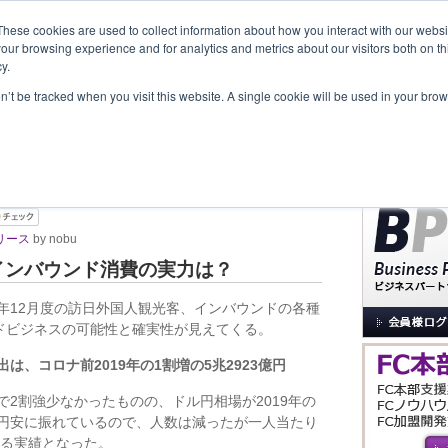
These cookies are used to collect information about how you interact with our webs
our browsing experience and for analytics and metrics about our visitors both on th
y.
覧
事業内容
New Project
お問合せ
セミナー＆イベント
on’t be tracked when you visit this website. A single cookie will be used in your b
サイト内検索
兆円超 訪日観光客消費動向
リース
by nobu
円のインバウンド消費の実力は？
023年12月度の訪日外国人観光客、インバウンドの各種
ドビジネスの可能性と確実性が見えてくる。
は、コロナ前2019年の1割増の5兆2923億円
で2割強少なかったものの、ドル円相場が2019年の
3割強円安に振れているので、人数は減ったが一人当たり
える実績となった。