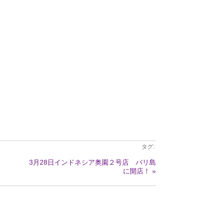
タグ:
3月28日インドネシア奥園２号店 バリ島
に開店！ »