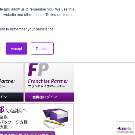
ite and allow us to remember you. We use this
is website and other media. To find out more
社長ブログ
FAQ
rowser to remember your preference
Accept
Decline