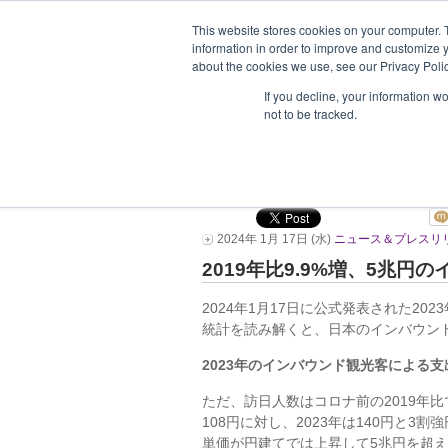
This website stores cookies on your computer. 
information in order to improve and customize y
about the cookies we use, see our Privacy Polic
ホーム
企業情報
支援企業一
If you decline, your information w
not to be tracked.
インバウンド消費5
分析
2024年 1月 17日 (水)
ニュース＆プレスリ
2019年比9.9%増、5兆
2024年1月17日に公式発表された2
統計を読み解くと、日本のインバウン
2023年のインバウンド観光客による支出
ただ、訪日人数はコロナ前の2019年比
108円に対し、2023年は140円と
単価が円建てでは上昇して5兆円を超