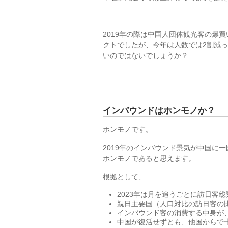
2019年の際は中国人団体観光客の爆
クトでしたが、今年は人数では2割減
いのではないでしょうか？
インバウンドはホンモノか？
ホンモノです。
2019年のインバウンド景気が中国に
ホンモノであると思えます。
根拠として、
2023年は月を追うごとに訪日客
親日主要国（人口対比の訪日客の
インバウンド客の消費する中身が
中国が復活せずとも、他国からで