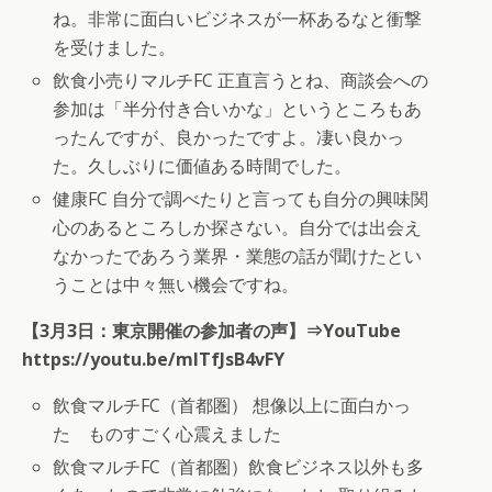
ね。非常に面白いビジネスが一杯あるなと衝撃
を受けました。
飲食小売りマルチFC 正直言うとね、商談会への
参加は「半分付き合いかな」というところもあ
ったんですが、良かったですよ。凄い良かっ
た。久しぶりに価値ある時間でした。
健康FC 自分で調べたりと言っても自分の興味関
心のあるところしか探さない。自分では出会え
なかったであろう業界・業態の話が聞けたとい
うことは中々無い機会ですね。
【3月3日：東京開催の参加者の声】⇒YouTube
https://youtu.be/mITfJsB4vFY
飲食マルチFC（首都圏） 想像以上に面白かっ
た ものすごく心震えました
飲食マルチFC（首都圏）飲食ビジネス以外も多