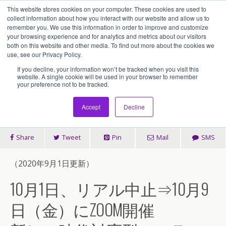
This website stores cookies on your computer. These cookies are used to
アセンティア・ホールディングス(AssentiaHoldings)
collect information about how you interact with our website and allow us to
remember you. We use this information in order to improve and customize
your browsing experience and for analytics and metrics about our visitors
both on this website and other media. To find out more about the cookies we
2020/07/15
use, see our Privacy Policy.
⇒ZOOMに変更：新しい時代対応
If you decline, your information won’t be tracked when you visit this
website. A single cookie will be used in your browser to remember
your preference not to be tracked.
型のフランチャイズ商談会
Accept
Decline
Share
Tweet
Pin
Mail
SMS
（2020年9月1日更新）
10月1日、リアル中止⇒10月9
日（金）にZOOM開催