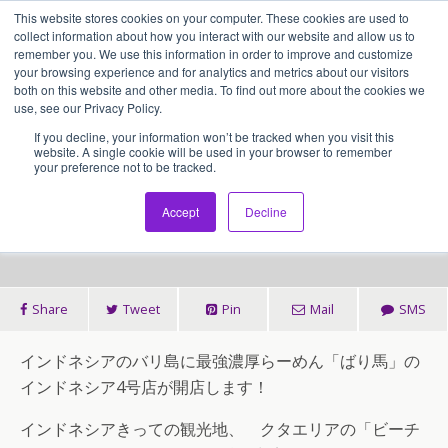
This website stores cookies on your computer. These cookies are used to
アセンティア・ホールディングス(AssentiaHoldings)
collect information about how you interact with our website and allow us to
remember you. We use this information in order to improve and customize
your browsing experience and for analytics and metrics about our visitors
both on this website and other media. To find out more about the cookies we
2017/02/07
use, see our Privacy Policy.
2017年3月 「ばり馬」バリ店（イ
If you decline, your information won’t be tracked when you visit this
website. A single cookie will be used in your browser to remember
your preference not to be tracked.
ンドネシア4号店）が開店しま
す！
Accept
Decline
Share
Tweet
Pin
Mail
SMS
インドネシアのバリ島に最強濃厚らーめん「ばり馬」の
インドネシア4号店が開店します！
インドネシアきっての観光地、 クタエリアの「ビーチ