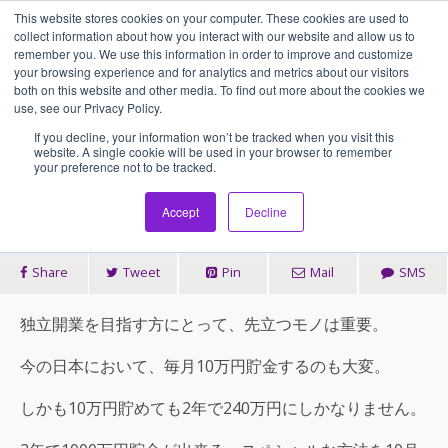
This website stores cookies on your computer. These cookies are used to
アセンティア・ホールディングス(AssentiaHoldings)
collect information about how you interact with our website and allow us to
remember you. We use this information in order to improve and customize
your browsing experience and for analytics and metrics about our visitors
both on this website and other media. To find out more about the cookies we
2015/11/10
use, see our Privacy Policy.
2年で1000万円独立資金を貯金す
If you decline, your information won’t be tracked when you visit this
website. A single cookie will be used in your browser to remember
your preference not to be tracked.
る方法
Accept
Decline
Share
Tweet
Pin
Mail
SMS
独立開業を目指す方にとって、先立つモノは重要。
今の日本において、毎月10万円貯金するのも大変。
しかも10万円貯めても2年で240万円にしかなりません。