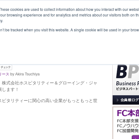
These cookies are used to collect information about how you interact with our webs
our browsing experience and for analytics and metrics about our visitors both on th
y.
覧
事業内容
New Project
お問合せ
セミナー＆イベント
on’t be tracked when you visit this website. A single cookie will be used in your b
サイト内検索
0日（東京）グローイング・ア
リース
by Akira Tsuchiya
、株式会社ホスピタリティー＆グローイング・ジャ
演します！
スピタリティーに関心の高い企業がもっともっと世