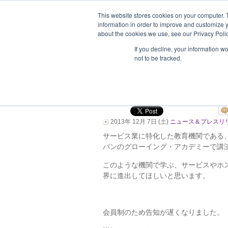
This website stores cookies on your computer. 
information in order to improve and customize y
about the cookies we use, see our Privacy Polic
ホーム
企業情報
支援企業一
If you decline, your information w
not to be tracked.
12月9日（大阪）1
カデミーで講演！！
2013年 12月 7日 (土)
ニュース＆プレスリ
サービス業に特化した教育機関である
パンのグローイング・アカデミーで講
このような機関で学ぶ、サービスやホ
界に進出してほしいと思います。
会員制のため告知が遅くなりました。