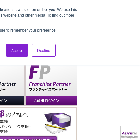
ite and allow us to remember you. We use this
is website and other media. To find out more
社長ブログ
FAQ
rowser to remember your preference
Accept
Decline