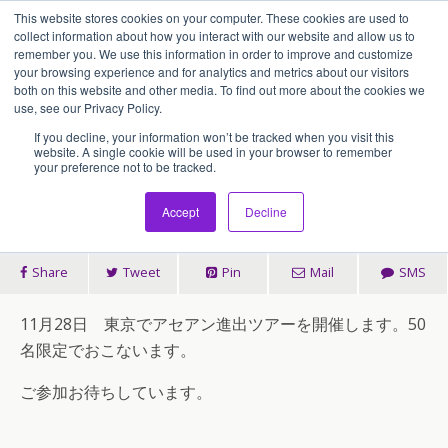
This website stores cookies on your computer. These cookies are used to
アセンティア・ホールディングス(AssentiaHoldings)
collect information about how you interact with our website and allow us to
remember you. We use this information in order to improve and customize
your browsing experience and for analytics and metrics about our visitors
both on this website and other media. To find out more about the cookies we
2012/11/01
use, see our Privacy Policy.
11月28日 アセアン進出セミナー
If you decline, your information won’t be tracked when you visit this
website. A single cookie will be used in your browser to remember
your preference not to be tracked.
（東京）開催します！
Accept
Decline
Share
Tweet
Pin
Mail
SMS
11月28日 東京でアセアン進出ツアーを開催します。50
名限定でおこないます。
ご参加お待ちしています。