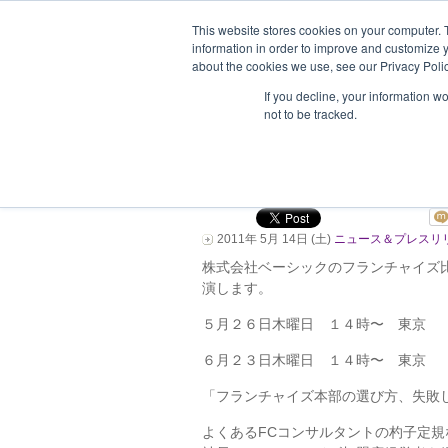
This website stores cookies on your computer. 
information in order to improve and customize y
about the cookies we use, see our Privacy Polic
ホーム
企業情報
支援企業一
If you decline, your information w
not to be tracked.
6月23日会員専用セ
（東京）
2011年 5月 14日 (土)
ニュース＆プレスリ
株式会社ベーシックのフランチャイズ
演します。
５月２６日木曜日 １４時〜 東京
６月２３日木曜日 １４時〜 東京
「フランチャイズ本部の選び方、失敗し
よくあるFCコンサルタントの杓子定