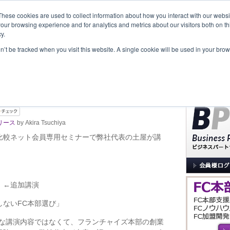
These cookies are used to collect information about how you interact with our webs
our browsing experience and for analytics and metrics about our visitors both on th
y.
覧
事業内容
New Project
お問合せ
セミナー＆イベント
on’t be tracked when you visit this website. A single cookie will be used in your b
サイト内検索
ミナーで追加講演します！！
リース
by Akira Tsuchiya
比較ネット会員専用セミナーで弊社代表の土屋が講
 ←追加講演
ないFC本部選び」
規な講演内容ではなくて、フランチャイズ本部の創業