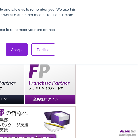
ite and allow us to remember you. We use this
is website and other media. To find out more
社長ブログ
FAQ
rowser to remember your preference
Accept
Decline