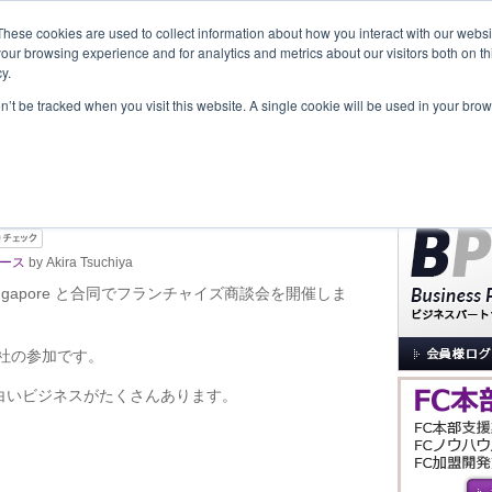
These cookies are used to collect information about how you interact with our webs
our browsing experience and for analytics and metrics about our visitors both on th
y.
覧
事業内容
New Project
お問合せ
セミナー＆イベント
on’t be tracked when you visit this website. A single cookie will be used in your b
サイト内検索
政府系機関とフランチャイズ商
す
ース
by Akira Tsuchiya
ngapore と合同でフランチャイズ商談会を開催しま
2社の参加です。
白いビジネスがたくさんあります。