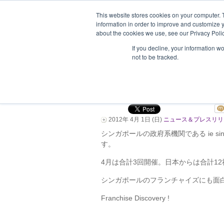
This website stores cookies on your computer. 
information in order to improve and customize y
about the cookies we use, see our Privacy Polic
ホーム
企業情報
支援企業一
If you decline, your information w
not to be tracked.
4月 シンガポール
談会を3回開催しま
2012年 4月 1日 (日)
ニュース＆プレスリリ
シンガポールの政府系機関である ie si
す。
4月は合計3回開催。日本からは合計1
シンガポールのフランチャイズにも面
Franchise Discovery !