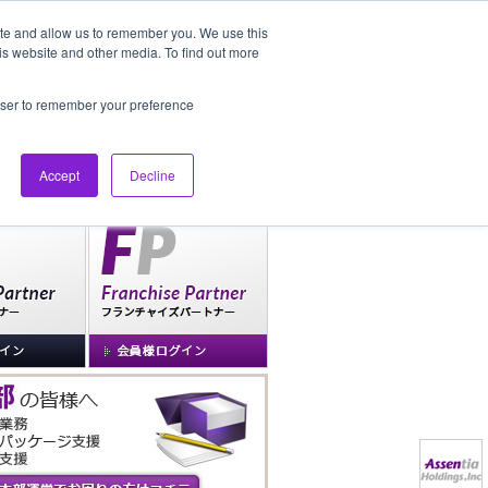
ite and allow us to remember you. We use this
is website and other media. To find out more
社長ブログ
FAQ
rowser to remember your preference
Accept
Decline