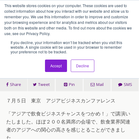
This website stores cookies on your computer. These cookies are used to
アセンティア・ホールディングス(AssentiaHoldings)
collect information about how you interact with our website and allow us to
remember you. We use this information in order to improve and customize
your browsing experience and for analytics and metrics about our visitors
both on this website and other media. To find out more about the cookies we
2011/07/15
use, see our Privacy Policy.
アジアで飲食ビジネスチャンス
If you decline, your information won’t be tracked when you visit this
website. A single cookie will be used in your browser to remember
your preference not to be tracked.
をつかめ！講演終了。
Accept
Decline
Share
Tweet
Pin
Mail
SMS
７月５日 東京 アジアビジネスカンファレンス
「アジアで飲食ビジネスチャンスをつかめ！」で講演い
たしました。ほぼ２００名満席の会場で、飲食業界関連
者のアジアへの関心の高さを感じとることができまし
た。