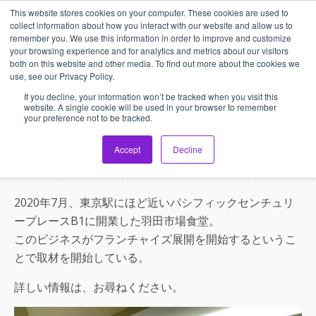
This website stores cookies on your computer. These cookies are used to
アセンティア・ホールディングス(AssentiaHoldings)
collect information about how you interact with our website and allow us to
remember you. We use this information in order to improve and customize
your browsing experience and for analytics and metrics about our visitors
both on this website and other media. To find out more about the cookies we
2020/09/19
use, see our Privacy Policy.
羽田市場フランチャイズ
If you decline, your information won’t be tracked when you visit this
website. A single cookie will be used in your browser to remember
your preference not to be tracked.
Accept
Decline
Share
Tweet
Pin
Mail
SMS
2020年7月、東京駅にほど近いパシフィックセンチュリ
ープレースB1に開業した羽田市場食堂。
このビジネスがフランチャイズ展開を開始するというこ
とで取材を開始している。
詳しい情報は、お尋ねください。