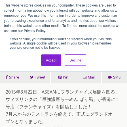
This website stores cookies on your computer. These cookies are used to
アセンティア・ホールディングス(AssentiaHoldings)
collect information about how you interact with our website and allow us to
remember you. We use this information in order to improve and customize
your browsing experience and for analytics and metrics about our visitors
both on this website and other media. To find out more about the cookies we
2015/08/22
use, see our Privacy Policy.
最強濃厚らーめん「ばり馬」香
If you decline, your information won’t be tracked when you visit this
website. A single cookie will be used in your browser to remember
your preference not to be tracked.
港1号店が開店しました！
Accept
Decline
Share
Tweet
Pin
Mail
SMS
2015年8月22日、ASEANにフランチャイズ展開を図る、
ウィズリンクの「最強濃厚らーめん ばり馬」が香港に1
号店（フランチャイズ）を開店しました！
7月末からのテストランを終えて、正式にグランドオー
プンとなりました。