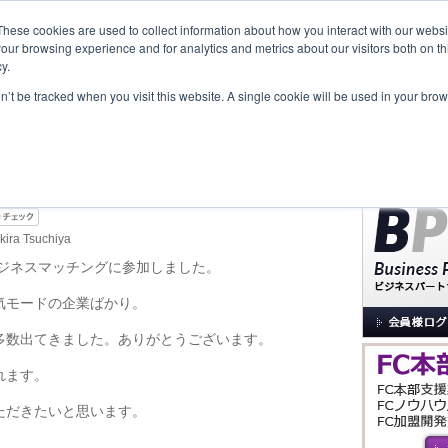
These cookies are used to collect information about how you interact with our webs
our browsing experience and for analytics and metrics about our visitors both on th
y.
覧
事業内容
New Project
お問合せ
セミナー＆イベント
on’t be tracked when you visit this website. A single cookie will be used in your b
サイト内検索
とタイ企業のビジネスマッ
kira Tsuchiya
ビジネスマッチングに参加しました。
気モードの企業ばかり。
多数出てきました。ありがとうございます。
れます。
ただきたいと思います。