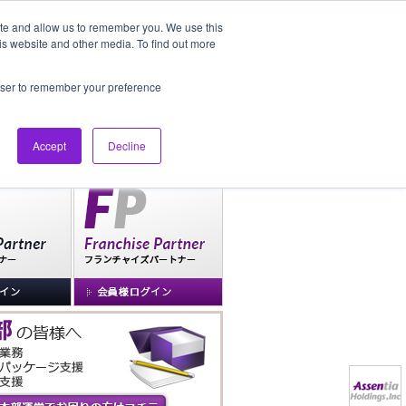
ite and allow us to remember you. We use this
is website and other media. To find out more
社長ブログ
FAQ
rowser to remember your preference
Accept
Decline