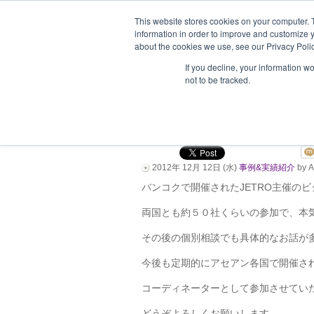
This website stores cookies on your computer. 
information in order to improve and customize y
about the cookies we use, see our Privacy Polic
ホーム
企業情報
支援企業一
If you decline, your information w
not to be tracked.
バンコクで日本企業
チング！
2012年 12月 12日 (水)
事例&実績紹介
by A
バンコクで開催されたJETRO主催の
両国とも約５０社くらいの参加で、本
その後の個別相談でも具体的なお話が
今後も定期的にアセアン各国で開催さ
コーディネーターとして参加させてい
どうぞよろしくお願いします。