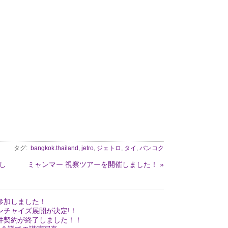
タグ:
bangkok.thailand
,
jetro
,
ジェトロ
,
タイ
,
バンコク
し
ミャンマー 視察ツアーを開催しました！ »
参加しました！
ンチャイズ展開が决定!！
件契約が終了しました！！