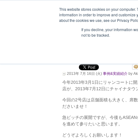
This website stores cookies on your computer. 
information in order to improve and customize y
about the cookies we use, see our Privacy Polic
ホーム
企業情報
支援企業一
If you decline, your information w
not to be tracked.
「讃岐うどん たも屋
店しました！
2013年 7月 16日 (火)
事例&実績紹介
by Ak
今年2013年3月1日にリャンコート
店が、2013年7月12日にチャイナタ
今回の2号店は店舗面積も大きく、席
ださいませ！
急ピッチの展開ですが、今後もASEA
を進めて参りたいと思います。
どうぞよろしくお願いします！