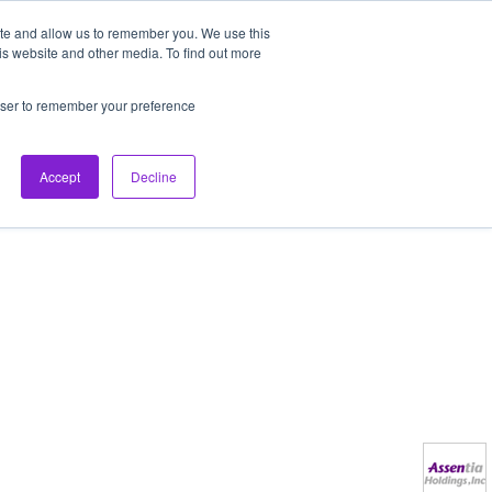
ite and allow us to remember you. We use this
is website and other media. To find out more
社長ブログ
FAQ
rowser to remember your preference
Accept
Decline