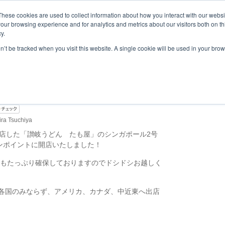
These cookies are used to collect information about how you interact with our webs
our browsing experience and for analytics and metrics about our visitors both on th
y.
覧
事業内容
New Project
お問合せ
セミナー＆イベント
on’t be tracked when you visit this website. A single cookie will be used in your b
」 シンガポール2号店が開
ira Tsuchiya
に開店した「讃岐うどん たも屋」のシンガポール2号
ウンポイントに開店いたしました！
数もたっぷり確保しておりますのでドシドシお越しく
N各国のみならず、アメリカ、カナダ、中近東へ出店