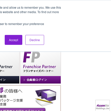
ite and allow us to remember you. We use this
is website and other media. To find out more
社長ブログ
FAQ
rowser to remember your preference
Accept
Decline