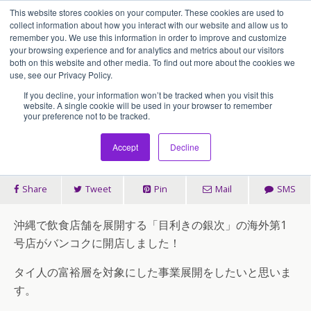
This website stores cookies on your computer. These cookies are used to
アセンティア・ホールディングス(AssentiaHoldings)
collect information about how you interact with our website and allow us to
remember you. We use this information in order to improve and customize
your browsing experience and for analytics and metrics about our visitors
both on this website and other media. To find out more about the cookies we
2013/11/02
use, see our Privacy Policy.
「目利きの銀次」バンコク1号店
If you decline, your information won’t be tracked when you visit this
website. A single cookie will be used in your browser to remember
your preference not to be tracked.
が開店しました！
Accept
Decline
Share
Tweet
Pin
Mail
SMS
沖縄で飲食店舗を展開する「目利きの銀次」の海外第1
号店がバンコクに開店しました！
タイ人の富裕層を対象にした事業展開をしたいと思いま
す。